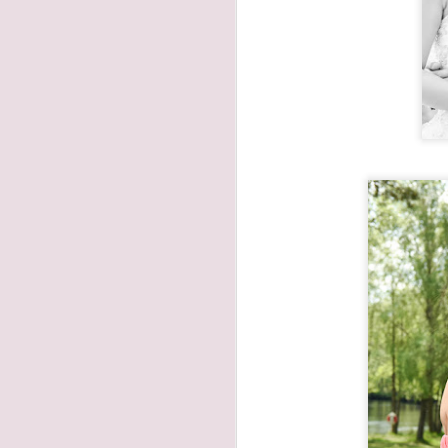
Helena
NOV
29
Efter veckor av gr
länge planerade ut
himmel som tillsam
känslor och kärle
säga först att det
att få dela männi
förtroendet att 
generationer framå
speciella dagen me