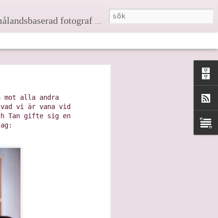
serad fotograf passionerat förtjust i bröllop och att dokumentera känslor, händelser och kärlek!
 Robin, fler kommer
a mot alla andra
 vad vi är vana vid
ch Tan gifte sig en
jag: