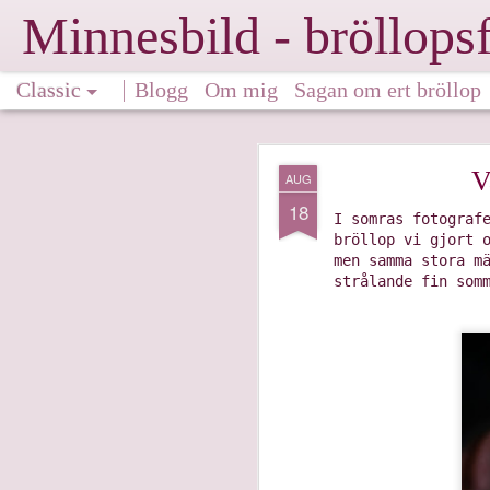
Minnesbild - bröllops
Classic
Blogg
Om mig
Sagan om ert bröllop
B
JUL
V
AUG
14
18
I lördags fotade v
I somras fotograf
snart! 😍
bröllop vi gjort 
men samma stora m
strålande fin som