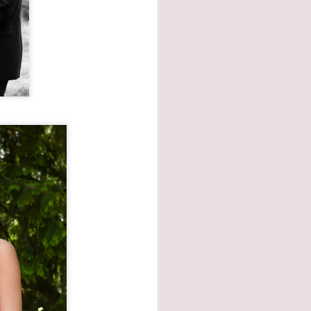
äst!
a och Martins sedan
nde sol och klarblå
sta sätt! Så mycket
 men jag vill bara
verkligen en ynnest
ra fint att vi får
agen i bilder som
i fick dela den här