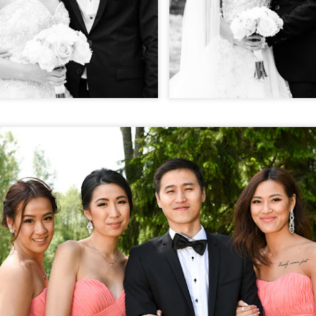
0
Lägg till en kommentar
 och Martin - höstbröllop när det är som b
ått och blött väder kom dagen som skulle bjuda på Helen
omhusvigsel med sjöutsikt. Och vi vaknade till stråla
mans med färgglada eklöv visade upp höstfärgerna på bä
k, jag tänkte visa ett litet urval som beskriver dagen
 är så härligt att bröllopen kommit igång igen. Det är 
skors lyckligaste stunder så här. Och det är ju ext
vara med, att personer anförtror oss att föreviga d
t kommer glädjas åt. Så tack Helena och Martin för att v
d er! Och varmt lycka till i framtiden!