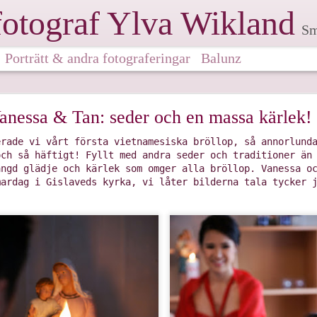
fotograf Ylva Wikland
Smålandsba
Porträtt & andra fotograferingar
Balunz
eatrice och Robin - några första bilder!
anessa & Tan: seder och en massa kärlek!
i bröllop. Här är några första bilder på Beatrice och
erade vi vårt första vietnamesiska bröllop, så annorlund
och så häftigt! Fyllt med andra seder och traditioner än
ängd glädje och kärlek som omger alla bröllop. Vanessa o
mardag i Gislaveds kyrka, vi låter bilderna tala tycker 