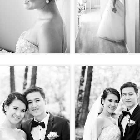
Ylva Wikland, Minnesbild
Upplagt kl.
14th July 2022
av
Bröllopsfoto
Etiketter: