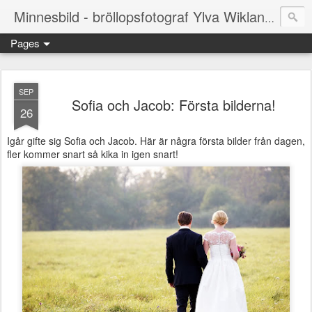
Smålan
Minnesbild - bröllopsfotograf Ylva Wikland
Pages
SEP
Sofia och Jacob: Första bilderna!
26
Igår gifte sig Sofia och Jacob. Här är några första bilder från dagen,
fler kommer snart så kika in igen snart!