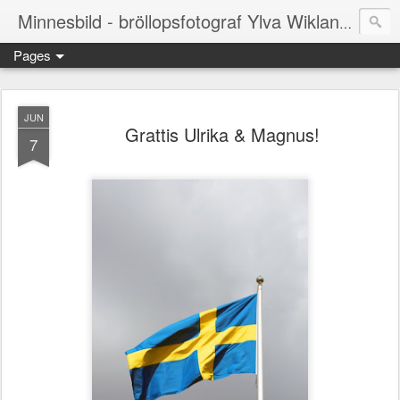
Smålan
Minnesbild - bröllopsfotograf Ylva Wikland
Pages
JUN
Grattis Ulrika & Magnus!
7