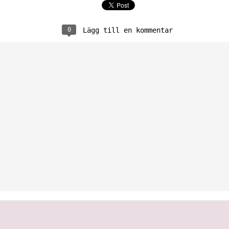
0
Lägg till en kommentar
Ylva Wikland, Minnesbild
Upplagt kl.
14th July 2022
av
Bröllopsfoto
Etiketter: